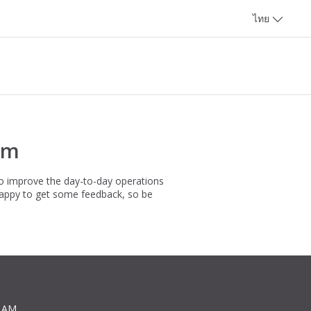
ไทย
rm
to improve the day-to-day operations
happy to get some feedback, so be
0 AM