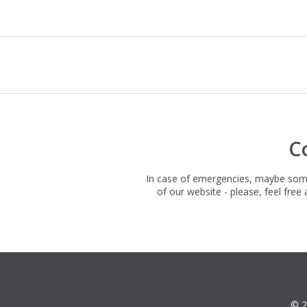
C
In case of emergencies, maybe somet
of our website - please, feel fre
© 2