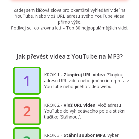
Zadej sem klíčová slova pro okamžité vyhledání videí na
YouTube. Nebo vlož URL adresu svého YouTube videa
přímo výše.
Podívej se, co zrovna letí – Top 30 nejpopulárnějších videí.
Jak převést videa z YouTube na MP3?
1
KROK 1 -
Zkopíruj URL videa
. Zkopíruj
adresu URL videa nebo jméno interpreta z
YouTube nebo jiného video webu.
2
KROK 2 -
Vlož URL videa
. Vlož adresu
YouTube do vyhledávacího pole a stiskni
tlačítko 'Stáhnout'.
KROK 3 -
Stáhni soubor MP3
. Vyber