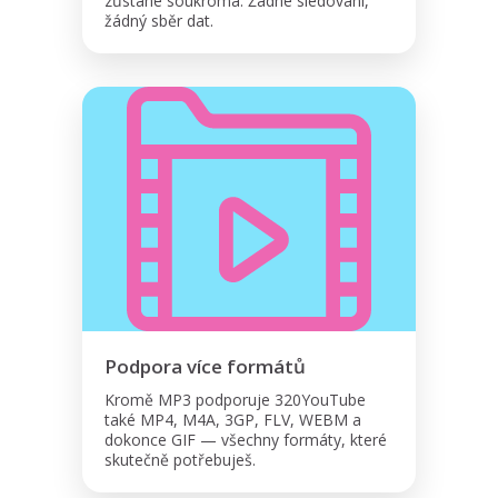
zůstane soukromá. Žádné sledování,
žádný sběr dat.
Podpora více formátů
Kromě MP3 podporuje 320YouTube
také MP4, M4A, 3GP, FLV, WEBM a
dokonce GIF — všechny formáty, které
skutečně potřebuješ.