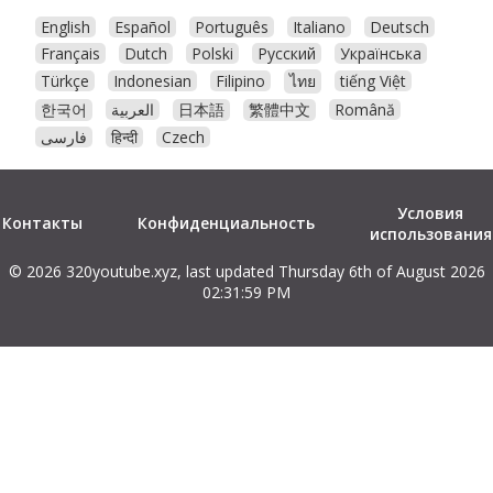
English
Español
Português
Italiano
Deutsch
Français
Dutch
Polski
Русский
Українська
Türkçe
Indonesian
Filipino
ไทย
tiếng Việt
한국어
العربية
日本語
繁體中文
Română
فارسی
हिन्दी
Czech
Условия
Контакты
Конфиденциальность
использования
© 2026 320youtube.xyz, last updated Thursday 6th of August 2026
02:31:59 PM