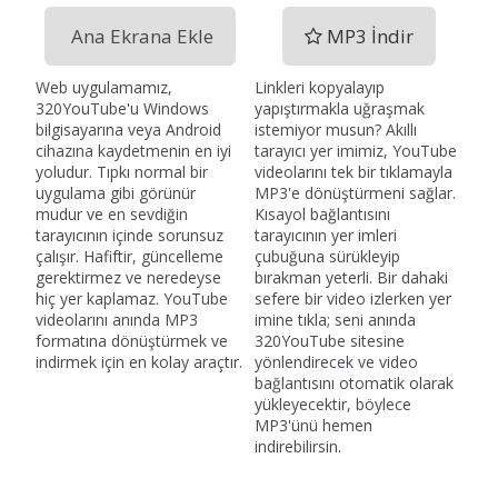
Ana Ekrana Ekle
MP3 İndir
Web uygulamamız,
Linkleri kopyalayıp
320YouTube'u Windows
yapıştırmakla uğraşmak
bilgisayarına veya Android
istemiyor musun? Akıllı
cihazına kaydetmenin en iyi
tarayıcı yer imimiz, YouTube
yoludur. Tıpkı normal bir
videolarını tek bir tıklamayla
uygulama gibi görünür
MP3'e dönüştürmeni sağlar.
mudur ve en sevdiğin
Kısayol bağlantısını
tarayıcının içinde sorunsuz
tarayıcının yer imleri
çalışır. Hafiftir, güncelleme
çubuğuna sürükleyip
gerektirmez ve neredeyse
bırakman yeterli. Bir dahaki
hiç yer kaplamaz. YouTube
sefere bir video izlerken yer
videolarını anında MP3
imine tıkla; seni anında
formatına dönüştürmek ve
320YouTube sitesine
indirmek için en kolay araçtır.
yönlendirecek ve video
bağlantısını otomatik olarak
yükleyecektir, böylece
MP3'ünü hemen
indirebilirsin.