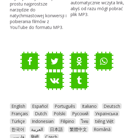
automatycznie wczyta link,
prostu najprostsze
abyś od razu mógł pobrać
narzędzie do
plik MP3.
natychmiastowej konwersji i
pobierania filmów z
YouTube do formatu MP3.
English
Español
Português
Italiano
Deutsch
Français
Dutch
Polski
Русский
Українська
Türkçe
Indonesian
Filipino
ไทย
tiếng Việt
한국어
العربية
日本語
繁體中文
Română
فارسی
हिन्दी
Czech