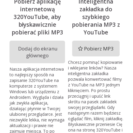
Pobierz aplikację
Inteligentna
internetową
zakładka do
320YouTube, aby
szybkiego
błyskawicznie
pobierania MP3 z
pobierać pliki MP3
YouTube
Dodaj do ekranu
Pobierz MP3
głównego
Chcesz pominąć kopiowanie
i wklejanie linków? Nasza
Nasza aplikacja internetowa
inteligentna zakładka
to najlepszy sposób na
pozwala konwertować filmy
zapisanie 320YouTube na
z YouTube na MP3 jednym
komputerze z systemem
kliknięciem. Po prostu
Windows lub urządzeniu z
przeciągnij i upuść link
Androidem. Wygląda i działa
skrótu na pasek zakładek
jak zwykła aplikacja,
swojej przeglądarki. Gdy
działając płynnie w Twojej
następnym razem będziesz
ulubionej przeglądarce. Jest
oglądać film, kliknij zakładkę.
niezwykle lekka, nie wymaga
Błyskawicznie przeniesie Cię
aktualizacji i prawie nie
ona na stronę 320YouTube i
zajmuje miejsca. To po