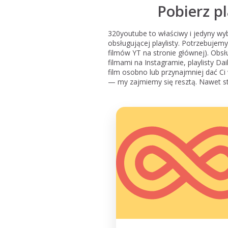
Pobierz p
320youtube to właściwy i jedyny wyb
obsługującej playlisty. Potrzebujem
filmów YT na stronie głównej). Obsł
filmami na Instagramie, playlisty Da
film osobno lub przynajmniej dać Ci 
— my zajmiemy się resztą. Nawet st