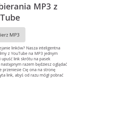
bierania MP3 z
Tube
ierz MP3
janie linków? Nasza inteligentna
ilmy z YouTube na MP3 jednym
 i upuść link skrótu na pasek
dy następnym razem będziesz oglądać
nie przeniesie Cię ona na stronę
ta link, abyś od razu mógł pobrać