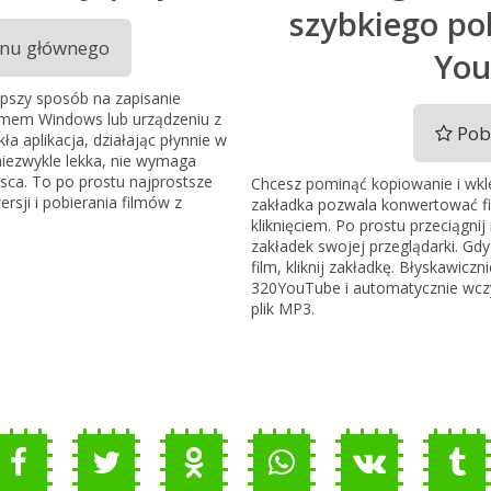
szybkiego po
anu głównego
You
epszy sposób na zapisanie
mem Windows lub urządzeniu z
Pob
ła aplikacja, działając płynnie w
 niezwykle lekka, nie wymaga
ejsca. To po prostu najprostsze
Chcesz pominąć kopiowanie i wkle
sji i pobierania filmów z
zakładka pozwala konwertować f
kliknięciem. Po prostu przeciągnij
zakładek swojej przeglądarki. G
film, kliknij zakładkę. Błyskawicz
320YouTube i automatycznie wczy
plik MP3.