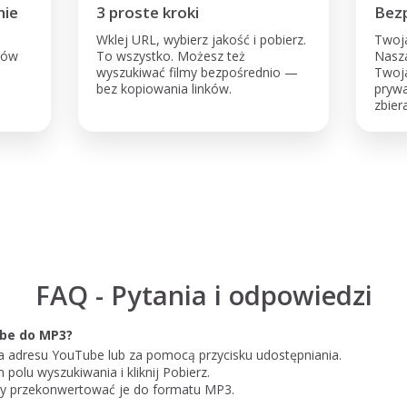
nie
3 proste kroki
Bezp
Wklej URL, wybierz jakość i pobierz.
Twoja
lmów
To wszystko. Możesz też
Nasz
—
wyszukiwać filmy bezpośrednio —
Twoj
bez kopiowania linków.
prywa
zbier
FAQ - Pytania i odpowiedzi
ube do MP3?
aska adresu YouTube lub za pomocą przycisku udostępniania.
olu wyszukiwania i kliknij Pobierz.
j, aby przekonwertować je do formatu MP3.