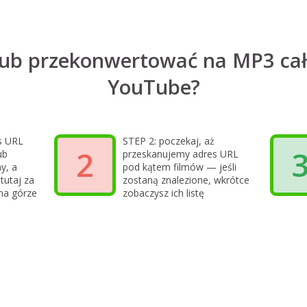
lub przekonwertować na MP3 całą
YouTube?
s URL
STEP 2: poczekaj, aż
2
ub
przeskanujemy adres URL
y, a
pod kątem filmów — jeśli
 tutaj za
zostaną znalezione, wkrótce
na górze
zobaczysz ich listę