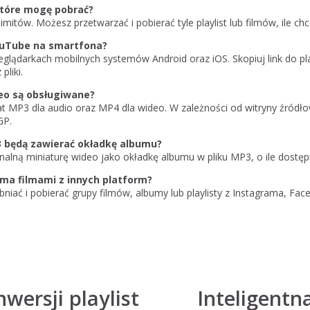
 które mogę pobrać?
imitów. Możesz przetwarzać i pobierać tyle playlist lub filmów, ile ch
YouTube na smartfona?
zeglądarkach mobilnych systemów Android oraz iOS. Skopiuj link do play
pliki.
deo są obsługiwane?
t MP3 dla audio oraz MP4 dla wideo. W zależności od witryny źród
GP.
 będą zawierać okładkę albumu?
alną miniaturę wideo jako okładkę albumu w pliku MP3, o ile dostęp
ma filmami z innych platform?
bniać i pobierać grupy filmów, albumy lub playlisty z Instagrama, Fac
wersji playlist
Inteligentn