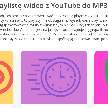
laylistę wideo z YouTube do MP3
ór, jeśli chcesz przekonwertować na MP3 całą playlistę z YouTube lu
y tylko adresu URL playlisty, nie obsługujemy wyszukiwania playlist n
ugujemy również playlisty z witryn innych niż YouTube, takich jak Sou
ilymotion lub Vimeo itp. Jeśli na jakiejś stronie znajduje się grupa fi
wybór, które filmy chcesz pobrać. Po prostu skopiuj adres URL strony
rona My Mix z YouTube to playlista, spróbuj ją skopiować i nam p