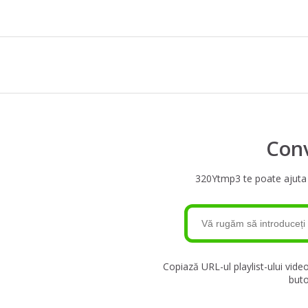
Conv
320Ytmp3 te poate ajuta s
Copiază URL-ul playlist-ului vide
buto