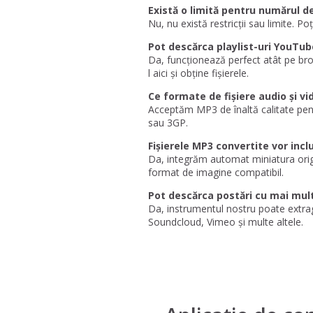
Există o limită pentru numărul de
Nu, nu există restricții sau limite. P
Pot descărca playlist-uri YouT
Da, funcționează perfect atât pe brow
l aici și obține fișierele.
Ce formate de fișiere audio și v
Acceptăm MP3 de înaltă calitate pen
sau 3GP.
Fișierele MP3 convertite vor inc
Da, integrăm automat miniatura origin
format de imagine compatibil.
Pot descărca postări cu mai mult
Da, instrumentul nostru poate extrag
Soundcloud, Vimeo și multe altele.