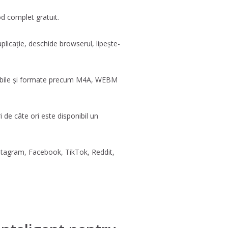
mod complet gratuit.
plicație, deschide browserul, lipește-
ponibile și formate precum M4A, WEBM
 de câte ori este disponibil un
nstagram, Facebook, TikTok, Reddit,