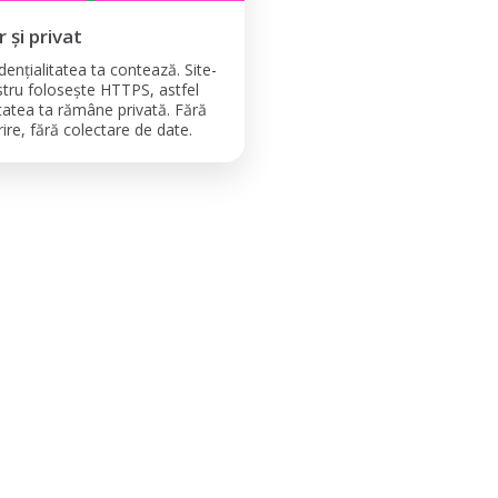
r și privat
dențialitatea ta contează. Site-
stru folosește HTTPS, astfel
itatea ta rămâne privată. Fără
ire, fără colectare de date.