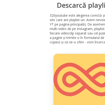
Descarcă playl
320youtube este alegerea corectă și 
site care are playlist-uri. Avem nevo
YT pe pagina principală). De asemene
multi-video de pe Instagram, playlis
fiecare videoclip separat sau cel puți
a paginii și trimite-o în formularul 
copiezi și să ne-o oferi - vom încerc