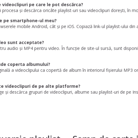
 videoclipuri pe care le pot descărca?
oți procesa și descărca oricâte playlist-uri sau videoclipuri dorești, în 
ube pe smartphone-ul meu?
serele mobile Android, cât și pe iOS. Copiază link-ul playlist-ului din a
ideo sunt acceptate?
tru audio și MP4 pentru video. În funcție de site-ul sursă, sunt dis
lude coperta albumului?
ală a videoclipului ca copertă de album în interiorul fișierului MP3 ori
e videoclipuri de pe alte platforme?
e și descărca grupuri de videoclipuri, albume sau playlist-uri de pe I