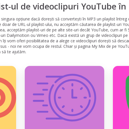
ist-ul de videoclipuri YouTube î
singura opțiune dacă dorești să convertești în MP3 un playlist întreg
ie doar de URL-ul playlist-ului, nu acceptăm căutarea de playlist-uri Y
a, acceptăm playlist-uri de pe alte site-uri decât YouTube, cum ar fi
t-uri Dailymotion ou Vimeo etc. Dacă există un grup de videoclipuri p
n îți vom oferi posibilitatea de a alege ce videoclipuri dorești să desc
de sus - noi ne vom ocupa de restul. Chiar și pagina My Mix de pe YouTu
a să te ajutăm.