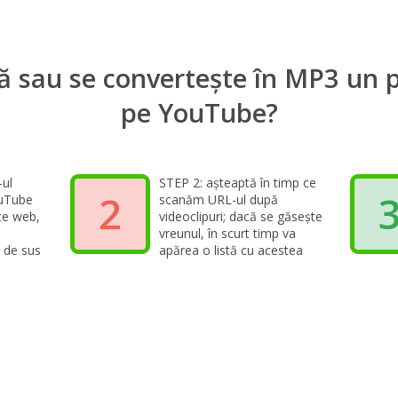
 sau se convertește în MP3 un pl
pe YouTube?
-ul
STEP 2: așteaptă în timp ce
2
ouTube
scanăm URL-ul după
ite web,
videoclipuri; dacă se găsește
vreunul, în scurt timp va
a de sus
apărea o listă cu acestea