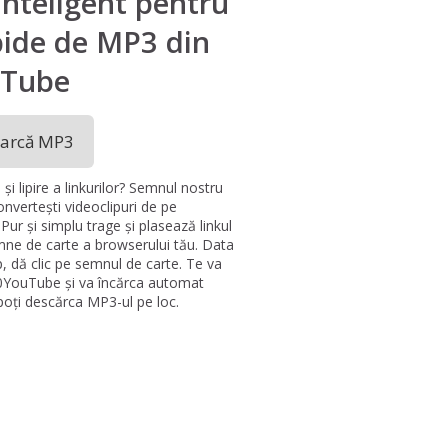
inteligent pentru
pide de MP3 din
Tube
arcă MP3
și lipire a linkurilor? Semnul nostru
convertești videoclipuri de pe
Pur și simplu trage și plasează linkul
ne de carte a browserului tău. Data
p, dă clic pe semnul de carte. Te va
20YouTube și va încărca automat
poți descărca MP3-ul pe loc.