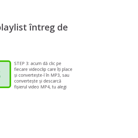
aylist întreg de
STEP 3: acum dă clic pe
3
fiecare videoclip care îți place
și convertește-l în MP3, sau
convertește și descarcă
fișierul video MP4, tu alegi