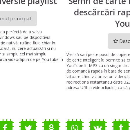
versie playlist
Semn de carte 
descărcări ra
nul principal
You
ea perfectă de a salva
ndows sau pe dispozitivul
Desc
ie nativă, rulând fluid chiar în
oară, nu cere actualizări și nu
 și simplu cel mai simplu
Vrei să sari peste pasul de copiere 
ărca videoclipuri de pe YouTube în
de carte inteligent îți permite să 
YouTube în MP3 cu un singur clic. 
de comandă rapidă în bara de sem
viitoare când vizionezi un videocli
redirecționa instantaneu către 3
adresa URL a videoclipului, ca să 