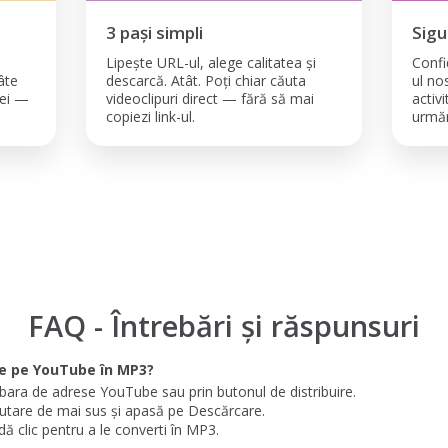
3 pași simpli
Sigu
Lipește URL-ul, alege calitatea și
Confi
âte
descarcă. Atât. Poți chiar căuta
ul no
rei —
videoclipuri direct — fără să mai
activ
copiezi link-ul.
urmăr
FAQ - Întrebări și răspunsuri
de pe YouTube în MP3?
in bara de adrese YouTube sau prin butonul de distribuire.
ăutare de mai sus și apasă pe Descărcare.
 dă clic pentru a le converti în MP3.