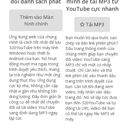
đổi danh sách phát
minh để tải MP3 từ
YouTube cực nhanh
Thêm vào Màn
hình chính
Tải MP3
Ứng dụng web của chúng
Bạn muốn bỏ qua bước sao
mình là cách tốt nhất để lưu
chép và dán link phiền phức?
320YouTube trên máy tính
Dấu trang thông minh của
Windows hoặc thiết bị
chúng mình giúp bạn chuyển
Android của bạn. Nó hoạt
đổi video YouTube sang
động mượt mà ngay trong
MP3 chỉ với một cú nhấp
trình duyệt yêu thích, mang
chuột. Chỉ cần kéo và thả
lại trải nghiệm như một ứng
link phím tắt vào thanh dấu
dụng thực thụ. Ứng dụng
trang trên trình duyệt của
cực kỳ nhẹ, không cần cập
bạn. Lần tới khi đang xem
nhật и gần như không tốn
video, hãy nhấn vào dấu
dung lượng. Đây đơn giản là
trang đó. Nó sẽ lập tức đưa
công cụ dễ nhất để chuyển
bạn đến 320YouTube và tự
đổi và tải video YouTube
động tải URL video để bạn
sang định dạng MP3 ngay
có thể tải ngay file MP3 về
lập tức.
máy.