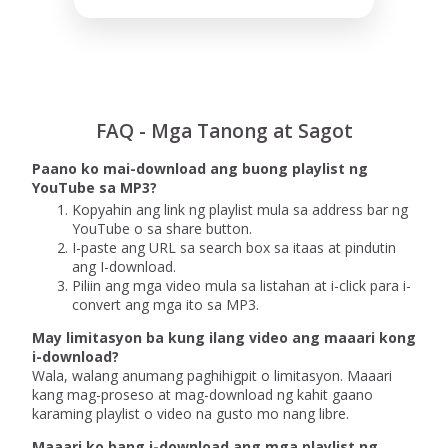
FAQ - Mga Tanong at Sagot
Paano ko mai-download ang buong playlist ng
YouTube sa MP3?
Kopyahin ang link ng playlist mula sa address bar ng
YouTube o sa share button.
I-paste ang URL sa search box sa itaas at pindutin
ang I-download.
Piliin ang mga video mula sa listahan at i-click para i-
convert ang mga ito sa MP3.
May limitasyon ba kung ilang video ang maaari kong
i-download?
Wala, walang anumang paghihigpit o limitasyon. Maaari
kang mag-proseso at mag-download ng kahit gaano
karaming playlist o video na gusto mo nang libre.
Maaari ko bang i-download ang mga playlist ng