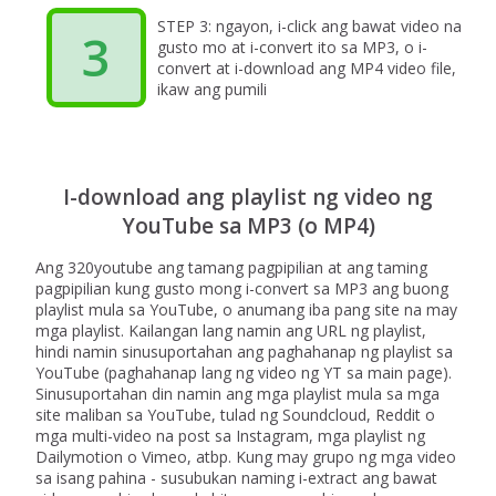
STEP 3: ngayon, i-click ang bawat video na
3
gusto mo at i-convert ito sa MP3, o i-
convert at i-download ang MP4 video file,
ikaw ang pumili
I-download ang playlist ng video ng
YouTube sa MP3 (o MP4)
Ang 320youtube ang tamang pagpipilian at ang taming
pagpipilian kung gusto mong i-convert sa MP3 ang buong
playlist mula sa YouTube, o anumang iba pang site na may
mga playlist. Kailangan lang namin ang URL ng playlist,
hindi namin sinusuportahan ang paghahanap ng playlist sa
YouTube (paghahanap lang ng video ng YT sa main page).
Sinusuportahan din namin ang mga playlist mula sa mga
site maliban sa YouTube, tulad ng Soundcloud, Reddit o
mga multi-video na post sa Instagram, mga playlist ng
Dailymotion o Vimeo, atbp. Kung may grupo ng mga video
sa isang pahina - susubukan naming i-extract ang bawat