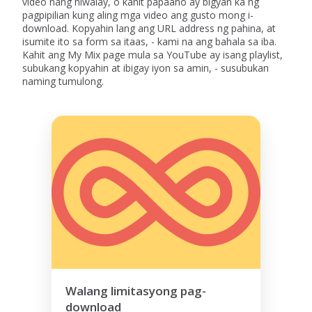
video nang hiwalay, o kahit papaano ay bigyan ka ng
pagpipilian kung aling mga video ang gusto mong i-
download. Kopyahin lang ang URL address ng pahina, at
isumite ito sa form sa itaas, - kami na ang bahala sa iba.
Kahit ang My Mix page mula sa YouTube ay isang playlist,
subukang kopyahin at ibigay iyon sa amin, - susubukan
naming tumulong.
Walang limitasyong pag-
download