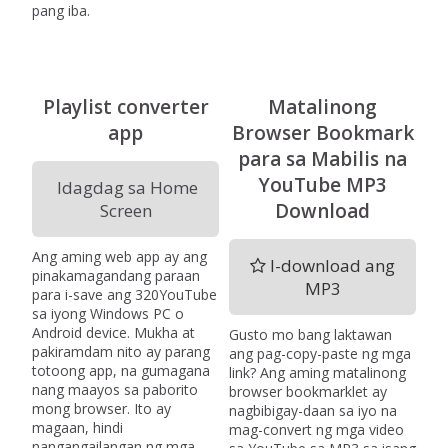
pang iba.
Playlist converter
Matalinong
app
Browser Bookmark
para sa Mabilis na
YouTube MP3
Idagdag sa Home
Download
Screen
Ang aming web app ay ang
I-download ang
pinakamagandang paraan
MP3
para i-save ang 320YouTube
sa iyong Windows PC o
Android device. Mukha at
Gusto mo bang laktawan
pakiramdam nito ay parang
ang pag-copy-paste ng mga
totoong app, na gumagana
link? Ang aming matalinong
nang maayos sa paborito
browser bookmarklet ay
mong browser. Ito ay
nagbibigay-daan sa iyo na
magaan, hindi
mag-convert ng mga video
nangangailangan ng mga