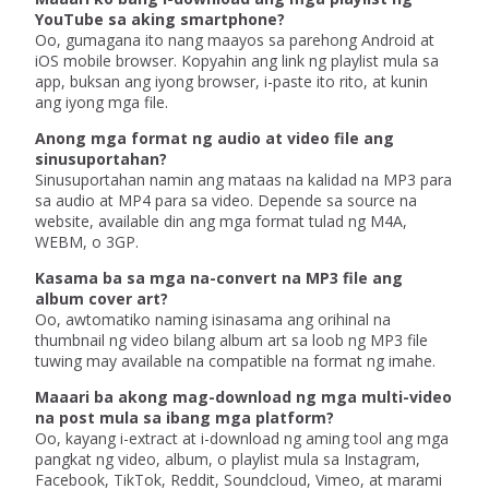
YouTube sa aking smartphone?
Oo, gumagana ito nang maayos sa parehong Android at
iOS mobile browser. Kopyahin ang link ng playlist mula sa
app, buksan ang iyong browser, i-paste ito rito, at kunin
ang iyong mga file.
Anong mga format ng audio at video file ang
sinusuportahan?
Sinusuportahan namin ang mataas na kalidad na MP3 para
sa audio at MP4 para sa video. Depende sa source na
website, available din ang mga format tulad ng M4A,
WEBM, o 3GP.
Kasama ba sa mga na-convert na MP3 file ang
album cover art?
Oo, awtomatiko naming isinasama ang orihinal na
thumbnail ng video bilang album art sa loob ng MP3 file
tuwing may available na compatible na format ng imahe.
Maaari ba akong mag-download ng mga multi-video
na post mula sa ibang mga platform?
Oo, kayang i-extract at i-download ng aming tool ang mga
pangkat ng video, album, o playlist mula sa Instagram,
Facebook, TikTok, Reddit, Soundcloud, Vimeo, at marami