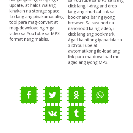
sa YouTube sa MP3 sa isang
update, at halos walang
click lang. I-drag and drop
kinakain na storage space.
lang ang shortcut link sa
Ito lang ang pinakamadaling
bookmarks bar ng iyong
tool para mag-convert at
browser. Sa susunod na
mag-download ng mga
nanonood ka ng video, i-
video sa YouTube sa MP3
click lang ang bookmark.
format nang mabilis.
Agad ka nitong ipapadala sa
320YouTube at
awtomatikong ilo-load ang
link para ma-download mo
agad ang iyong MP3.